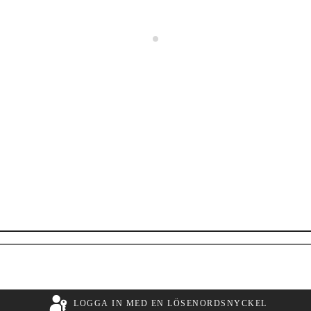
Eva Larsson
LOGGA IN MED EN LÖSENORDSNYCKEL