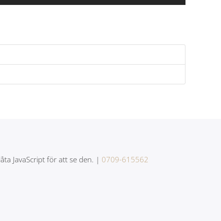
a JavaScript för att se den.
|
0709-615562