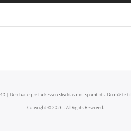
540 |
Den här e-postadressen skyddas mot spambots. Du måste tillåt
Copyright ©
2026
. All Rights Reserved.