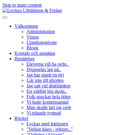
Skip to main content
Välkommen
Administration
Vision
Uppdragsgivare
Blogg
Kontakt och anmälan
Berättelser
Eleverna vill ha ordn..
Djungelns lag på..
Jag har slagit en tjej
Går inte till idrotten
Jag satt vid diskbänken
En väldigt bra skola..
Folk snackar hela tiden
Vi hade kompissamtal
Man skulle lärt sig verb
Vi tränade tystnad
Böcker
Lyckas med lektionen
"Stökig klass - rektors.."
"Ordning i klassen"