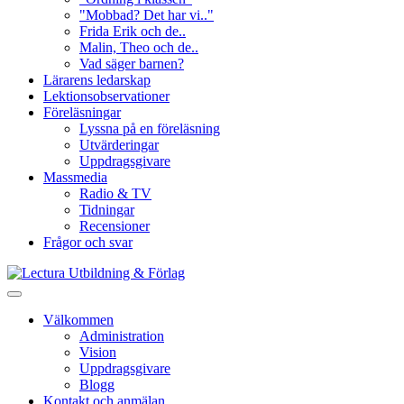
"Mobbad? Det har vi.."
Frida Erik och de..
Malin, Theo och de..
Vad säger barnen?
Lärarens ledarskap
Lektionsobservationer
Föreläsningar
Lyssna på en föreläsning
Utvärderingar
Uppdragsgivare
Massmedia
Radio & TV
Tidningar
Recensioner
Frågor och svar
Välkommen
Administration
Vision
Uppdragsgivare
Blogg
Kontakt och anmälan