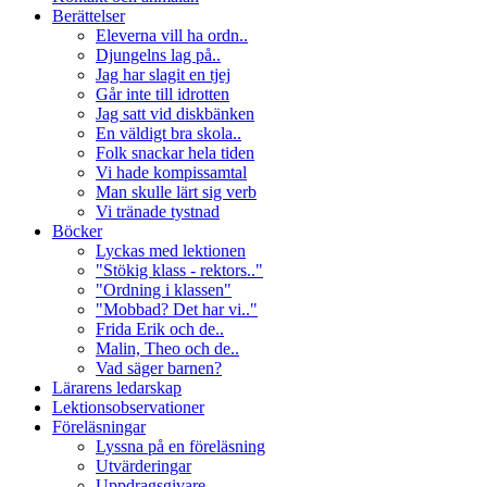
Berättelser
Eleverna vill ha ordn..
Djungelns lag på..
Jag har slagit en tjej
Går inte till idrotten
Jag satt vid diskbänken
En väldigt bra skola..
Folk snackar hela tiden
Vi hade kompissamtal
Man skulle lärt sig verb
Vi tränade tystnad
Böcker
Lyckas med lektionen
"Stökig klass - rektors.."
"Ordning i klassen"
"Mobbad? Det har vi.."
Frida Erik och de..
Malin, Theo och de..
Vad säger barnen?
Lärarens ledarskap
Lektionsobservationer
Föreläsningar
Lyssna på en föreläsning
Utvärderingar
Uppdragsgivare