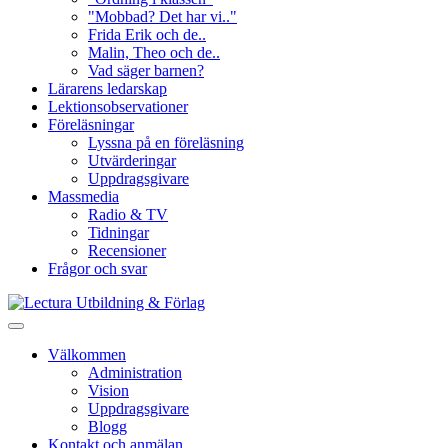
"Mobbad? Det har vi.."
Frida Erik och de..
Malin, Theo och de..
Vad säger barnen?
Lärarens ledarskap
Lektionsobservationer
Föreläsningar
Lyssna på en föreläsning
Utvärderingar
Uppdragsgivare
Massmedia
Radio & TV
Tidningar
Recensioner
Frågor och svar
Välkommen
Administration
Vision
Uppdragsgivare
Blogg
Kontakt och anmälan