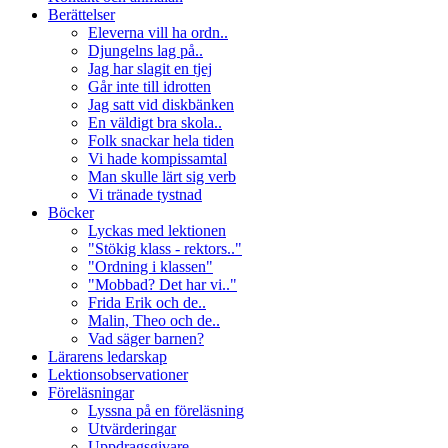
Berättelser
Eleverna vill ha ordn..
Djungelns lag på..
Jag har slagit en tjej
Går inte till idrotten
Jag satt vid diskbänken
En väldigt bra skola..
Folk snackar hela tiden
Vi hade kompissamtal
Man skulle lärt sig verb
Vi tränade tystnad
Böcker
Lyckas med lektionen
"Stökig klass - rektors.."
"Ordning i klassen"
"Mobbad? Det har vi.."
Frida Erik och de..
Malin, Theo och de..
Vad säger barnen?
Lärarens ledarskap
Lektionsobservationer
Föreläsningar
Lyssna på en föreläsning
Utvärderingar
Uppdragsgivare