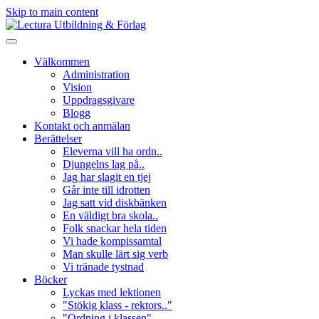
Skip to main content
Välkommen
Administration
Vision
Uppdragsgivare
Blogg
Kontakt och anmälan
Berättelser
Eleverna vill ha ordn..
Djungelns lag på..
Jag har slagit en tjej
Går inte till idrotten
Jag satt vid diskbänken
En väldigt bra skola..
Folk snackar hela tiden
Vi hade kompissamtal
Man skulle lärt sig verb
Vi tränade tystnad
Böcker
Lyckas med lektionen
"Stökig klass - rektors.."
"Ordning i klassen"