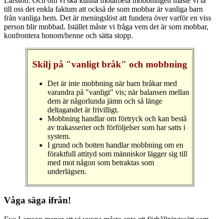
Larsson. Och om vi ska kunna motarbeta mobbningen måste vi ta
till oss det enkla faktum att också de som mobbar är vanliga barn
från vanliga hem. Det är meningslöst att fundera över varför en viss
person blir mobbad. Istället måste vi fråga vem det är som mobbar,
konfrontera honom/henne och sätta stopp.
Skilj på "vanligt bråk" och mobbning
Det är inte mobbning när barn bråkar med
varandra på "vanligt" vis; när balansen mellan
dem är någorlunda jämn och så länge
deltagandet är frivilligt.
Mobbning handlar om förtryck och kan bestå
av trakasserier och förföljelser som har satts i
system.
I grund och botten handlar mobbning om en
föraktfull attityd som människor lägger sig till
med mot någon som betraktas som
underlägsen.
Våga säga ifrån!