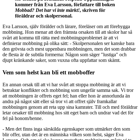
kommer från Eva Larsson, författare till boken
Mobbad? Det har vi inte märkt!
, skriven för
föräldrar och skolpersonal.
Eva Larsson, själv förälder och lärare, föreläser om att förebygga
mobbning. Hon menar att den främsta orsaken till att skolor har så
svårt att komma till rätta med mobbningsproblemet är att vi
definierar mobbning på olika sätt: - Skolpersonalen ser kanske bara
den grövsta och mest uppenbara mobbningen, men det som drabbar
de flesta är de subtila formerna: Någon som säger "lustiga" och
djupt kränkande saker, som vuxna ofta uppfattar som skämt.
Vem som helst kan bli ett mobboffer
En annan orsak till att vi har svårt att stoppa mobbning är att vi
betraktar konflikter och mobbning som ungefär samma sak. Vi tror
att mobbningen är offrets eget fel; han eller hon är annorlunda än
andra på något sätt eller så tror vi att offret själv framkallar
mobbningen genom att reta upp sina kamrater. Till och med föräldrar
letar orsaker till mobbning hos sitt eget barn och undrar vad det för
fel på honom/henne.
- Men det finns inga särskilda egenskaper som utmärker den som
blir offer, utan det är en människa vilken som helst, säger Eva