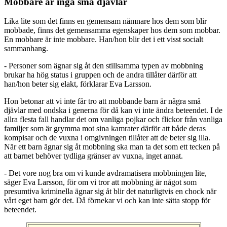
Mobbare är inga små djävlar
Lika lite som det finns en gemensam nämnare hos dem som blir
mobbade, finns det gemensamma egenskaper hos dem som mobbar.
En mobbare är inte mobbare. Han/hon blir det i ett visst socialt
sammanhang.
- Personer som ägnar sig åt den stillsamma typen av mobbning
brukar ha hög status i gruppen och de andra tillåter därför att
han/hon beter sig elakt, förklarar Eva Larsson.
Hon betonar att vi inte får tro att mobbande barn är några små
djävlar med ondska i generna för då kan vi inte ändra beteendet. I de
allra flesta fall handlar det om vanliga pojkar och flickor från vanliga
familjer som är grymma mot sina kamrater därför att både deras
kompisar och de vuxna i omgivningen tillåter att de beter sig illa.
När ett barn ägnar sig åt mobbning ska man ta det som ett tecken på
att barnet behöver tydliga gränser av vuxna, inget annat.
- Det vore nog bra om vi kunde avdramatisera mobbningen lite,
säger Eva Larsson, för om vi tror att mobbning är något som
presumtiva kriminella ägnar sig åt blir det naturligtvis en chock när
vårt eget barn gör det. Då förnekar vi och kan inte sätta stopp för
beteendet.