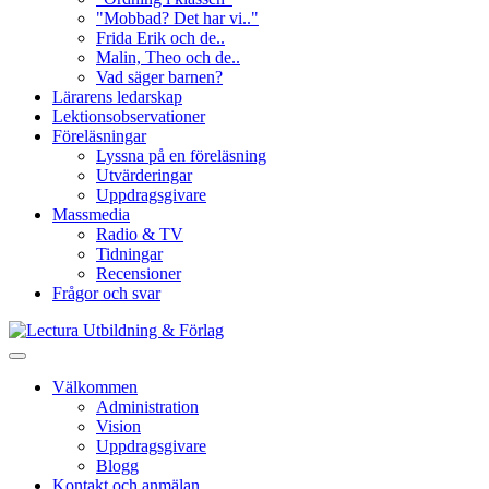
"Mobbad? Det har vi.."
Frida Erik och de..
Malin, Theo och de..
Vad säger barnen?
Lärarens ledarskap
Lektionsobservationer
Föreläsningar
Lyssna på en föreläsning
Utvärderingar
Uppdragsgivare
Massmedia
Radio & TV
Tidningar
Recensioner
Frågor och svar
Välkommen
Administration
Vision
Uppdragsgivare
Blogg
Kontakt och anmälan