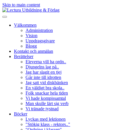
Skip to main content
Välkommen
Administration
Vision
Uppdragsgivare
Blogg
Kontakt och anmälan
Berättelser
Eleverna vill ha ordn..
Djungelns lag på..
Jag har slagit en tjej
Går inte till idrotten
Jag satt vid diskbänken
En väldigt bra skola..
Folk snackar hela tiden
Vi hade kompissamtal
Man skulle lärt sig verb
Vi tränade tystnad
Böcker
Lyckas med lektionen
"Stökig klass - rektors.."
"Ordning i klassen"