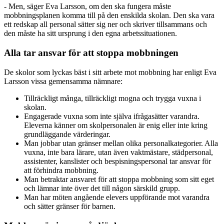
- Men, säger Eva Larsson, om den ska fungera måste
mobbningsplanen komma till på den enskilda skolan. Den ska vara
ett redskap all personal sätter sig ner och skriver tillsammans och
den måste ha sitt ursprung i den egna arbetssituationen.
Alla tar ansvar för att stoppa mobbningen
De skolor som lyckas bäst i sitt arbete mot mobbning har enligt Eva
Larsson vissa gemensamma nämnare:
Tillräckligt många, tillräckligt mogna och trygga vuxna i
skolan.
Engagerade vuxna som inte själva ifrågasätter varandra.
Eleverna känner om skolpersonalen är enig eller inte kring
grundläggande värderingar.
Man jobbar utan gränser mellan olika personalkategorier. Alla
vuxna, inte bara lärare, utan även vaktmästare, städpersonal,
assistenter, kanslister och bespisningspersonal tar ansvar för
att förhindra mobbning.
Man betraktar ansvaret för att stoppa mobbning som sitt eget
och lämnar inte över det till någon särskild grupp.
Man har möten angående elevers uppförande mot varandra
och sätter gränser för barnen.