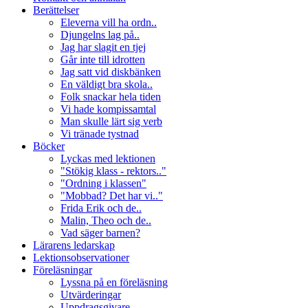
Berättelser
Eleverna vill ha ordn..
Djungelns lag på..
Jag har slagit en tjej
Går inte till idrotten
Jag satt vid diskbänken
En väldigt bra skola..
Folk snackar hela tiden
Vi hade kompissamtal
Man skulle lärt sig verb
Vi tränade tystnad
Böcker
Lyckas med lektionen
"Stökig klass - rektors.."
"Ordning i klassen"
"Mobbad? Det har vi.."
Frida Erik och de..
Malin, Theo och de..
Vad säger barnen?
Lärarens ledarskap
Lektionsobservationer
Föreläsningar
Lyssna på en föreläsning
Utvärderingar
Uppdragsgivare