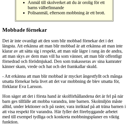
Anmäl till skolverket att du är orolig för ett
barns välbefinnande
Polisanmäl, eftersom mobbning är ett brott.
Mobbade förnekar
Det är inte ovanligt att den som blir mobbad förnekar det i det
längsta. Att erkänna att man blir mobbad är att erkänna att man inte
klarar av att sätta sig i respekt, att man står lägre i rang än de andra,
att man skys av dem man vill ha som vänner, att man blir offentligt
förnedrad och förödmjukad. Den som trakasseras av sina kamrater
känner skam, vrede och hat och det framkallar skuld.
- Att erkänna att man blir mobbad är mycket ångestfyllt och många
utsatta förnekar hela livet att det var mobbning de blev utsatta för,
förklarar Eva Larsson.
Hon säger att det i första hand är skolförhållandena det är fel på när
barn ges tillfälle att mobba varandra, inte barnen. Skolmiljön måste
alltid, under lektioner och på raster, vara inriktad på att träna barnen i
att visa respekt för varandra. Här fyller det förebyggande arbetet
med till exempel tydliga och konkreta mobbningsplaner en viktig
funktion.