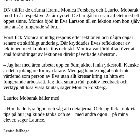
DN träffar de erfarna lärarna Monica Forsberg och Laurice Mobarak
med 15 år respektive 22 år i yrket. De har gått in i samarbetet med ett
öppet sinne. Monica bjöd in Eva Larsson till en lektion som hon själv
inte ansåg fungerade så bra.
Först fick Monica muntlig respons efter lektionen och några dagar
senare ett skriftligt underlag. Där kryddades Evas reflektioner av
lektionen med konkreta tips och råd. Monica var förbluffad över att
små förändringar av lektionen direkt påverkade arbetsron.
– Jag har med åren arbetat upp en ödmjukhet i min yrkesroll. Kanske
är detta jobbigare för nya lärare. Men jag kände mig absolut inte
värderad som person av Eva utan allt kretsar kring att hitta ett
fungerande arbetssätt. Jag fick smarta råd, positiv feedback och
verktyg att lösa vissa knutar, säger Monica Forsberg.
Laurice Mobarak håller med.
– Hon hade fyra ögon och såg alla detaljerna. Och jag fick konkreta
tips på hur jag kunde tänka och se – med andra ögon – på mina
elever, säger Laurice.
Lenita Jällhage