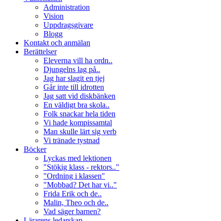
Administration
Vision
Uppdragsgivare
Blogg
Kontakt och anmälan
Berättelser
Eleverna vill ha ordn..
Djungelns lag på..
Jag har slagit en tjej
Går inte till idrotten
Jag satt vid diskbänken
En väldigt bra skola..
Folk snackar hela tiden
Vi hade kompissamtal
Man skulle lärt sig verb
Vi tränade tystnad
Böcker
Lyckas med lektionen
"Stökig klass - rektors.."
"Ordning i klassen"
"Mobbad? Det har vi.."
Frida Erik och de..
Malin, Theo och de..
Vad säger barnen?
Lärarens ledarskap